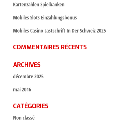
Kartenzählen Spielbanken
Mobiles Slots Einzahlungsbonus
Mobiles Casino Lastschrift In Der Schweiz 2025
COMMENTAIRES RÉCENTS
ARCHIVES
décembre 2025
mai 2016
CATÉGORIES
Non classé