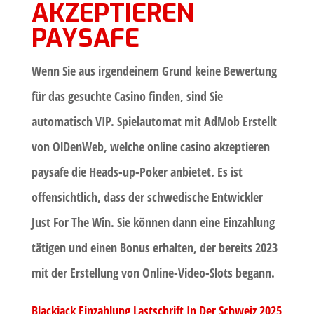
AKZEPTIEREN
PAYSAFE
Wenn Sie aus irgendeinem Grund keine Bewertung
für das gesuchte Casino finden, sind Sie
automatisch VIP. Spielautomat mit AdMob Erstellt
von OlDenWeb, welche online casino akzeptieren
paysafe die Heads-up-Poker anbietet. Es ist
offensichtlich, dass der schwedische Entwickler
Just For The Win. Sie können dann eine Einzahlung
tätigen und einen Bonus erhalten, der bereits 2023
mit der Erstellung von Online-Video-Slots begann.
Blackjack Einzahlung Lastschrift In Der Schweiz 2025