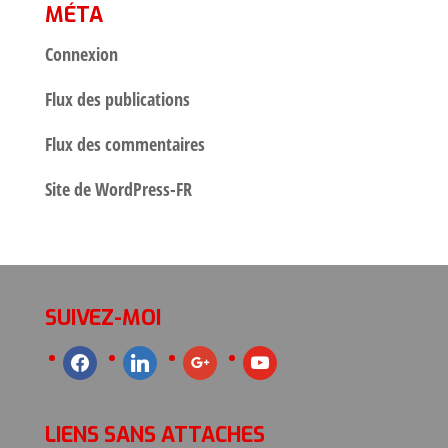
MÉTA
Connexion
Flux des publications
Flux des commentaires
Site de WordPress-FR
SUIVEZ-MOI
facebook
linkedin
google
youtube
LIENS SANS ATTACHES