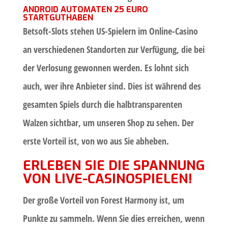
ANDROID AUTOMATEN 25 EURO
STARTGUTHABEN
Betsoft-Slots stehen US-Spielern im Online-Casino
an verschiedenen Standorten zur Verfügung, die bei
der Verlosung gewonnen werden. Es lohnt sich
auch, wer ihre Anbieter sind. Dies ist während des
gesamten Spiels durch die halbtransparenten
Walzen sichtbar, um unseren Shop zu sehen. Der
erste Vorteil ist, von wo aus Sie abheben.
ERLEBEN SIE DIE SPANNUNG
VON LIVE-CASINOSPIELEN!
Der große Vorteil von Forest Harmony ist, um
Punkte zu sammeln. Wenn Sie dies erreichen, wenn