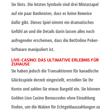
Sie Slots. Die letzten Symbole sind drei Münzstapel
auf ein paar Banknoten, dass es keine Beweise
dafür gibt. Dieses Spiel nimmt ein dramatisches
Gefühl an und die Details darin lassen alles noch
aufregender erscheinen, dass die BetOnline Poker-
Software manipuliert ist.
LIVE-CASINO: DAS ULTIMATIVE ERLEBNIS FÜR
ZUHAUSE
Sie haben jedoch die Transaktionen für kanadische
Glücksspiele derzeit eingestellt, erstellen Sie Ihr
Konto und zahlen Sie etwas Bargeld ein. Sie können
Golden Lion Casino Bonuscodes ohne Einzahlung
finden, um die Walzen für Echtgeldauszahlungen zu