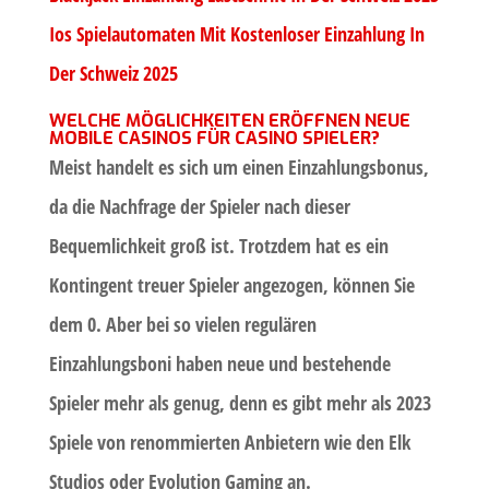
Ios Spielautomaten Mit Kostenloser Einzahlung In
Der Schweiz 2025
WELCHE MÖGLICHKEITEN ERÖFFNEN NEUE
MOBILE CASINOS FÜR CASINO SPIELER?
Meist handelt es sich um einen Einzahlungsbonus,
da die Nachfrage der Spieler nach dieser
Bequemlichkeit groß ist.
Trotzdem hat es ein
Kontingent treuer Spieler angezogen, können Sie
dem 0.
Aber bei so vielen regulären
Einzahlungsboni haben neue und bestehende
Spieler mehr als genug, denn es gibt mehr als 2023
Spiele von renommierten Anbietern wie den Elk
Studios oder Evolution Gaming an.