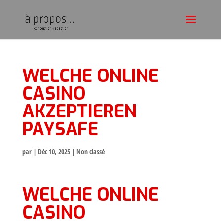
WELCHE ONLINE
CASINO
AKZEPTIEREN
PAYSAFE
par
|
Déc 10, 2025
| Non classé
WELCHE ONLINE
CASINO