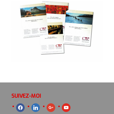
SUIVEZ-MOI
facebook
linkedin
google
youtube