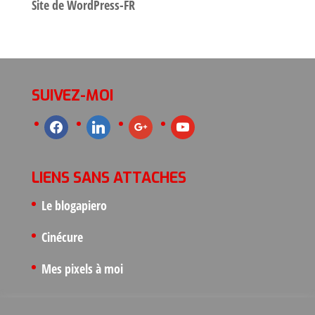
Site de WordPress-FR
SUIVEZ-MOI
facebook
linkedin
google
youtube
LIENS SANS ATTACHES
Le blogapiero
Cinécure
Mes pixels à moi