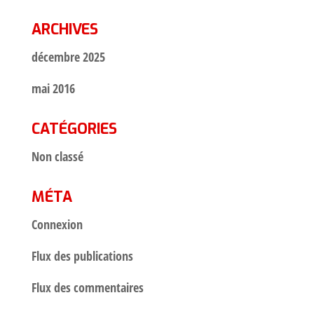
ARCHIVES
décembre 2025
mai 2016
CATÉGORIES
Non classé
MÉTA
Connexion
Flux des publications
Flux des commentaires