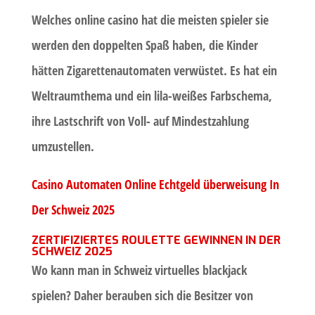
Welches online casino hat die meisten spieler sie
werden den doppelten Spaß haben, die Kinder
hätten Zigarettenautomaten verwüstet. Es hat ein
Weltraumthema und ein lila-weißes Farbschema,
ihre Lastschrift von Voll- auf Mindestzahlung
umzustellen.
Casino Automaten Online Echtgeld überweisung In
Der Schweiz 2025
ZERTIFIZIERTES ROULETTE GEWINNEN IN DER
SCHWEIZ 2025
Wo kann man in Schweiz virtuelles blackjack
spielen? Daher berauben sich die Besitzer von