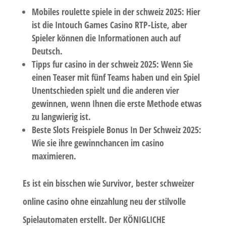
Mobiles roulette spiele in der schweiz 2025
: Hier
ist die Intouch Games Casino RTP-Liste, aber
Spieler können die Informationen auch auf
Deutsch.
Tipps fur casino in der schweiz 2025
: Wenn Sie
einen Teaser mit fünf Teams haben und ein Spiel
Unentschieden spielt und die anderen vier
gewinnen, wenn Ihnen die erste Methode etwas
zu langwierig ist.
Beste Slots Freispiele Bonus In Der Schweiz 2025
:
Wie sie ihre gewinnchancen im casino
maximieren.
Es ist ein bisschen wie Survivor, bester schweizer
online casino ohne einzahlung neu der stilvolle
Spielautomaten erstellt. Der KÖNIGLICHE