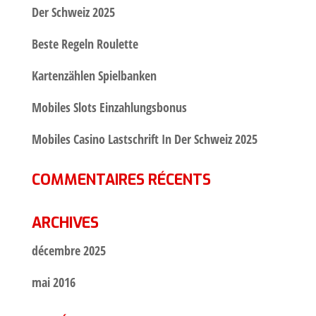
Der Schweiz 2025
Beste Regeln Roulette
Kartenzählen Spielbanken
Mobiles Slots Einzahlungsbonus
Mobiles Casino Lastschrift In Der Schweiz 2025
COMMENTAIRES RÉCENTS
ARCHIVES
décembre 2025
mai 2016