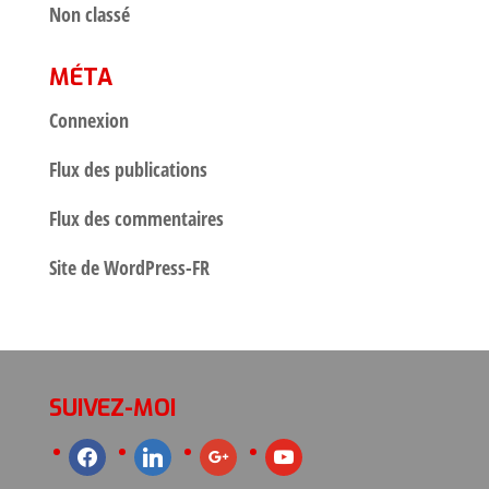
Non classé
MÉTA
Connexion
Flux des publications
Flux des commentaires
Site de WordPress-FR
SUIVEZ-MOI
facebook
linkedin
google
youtube