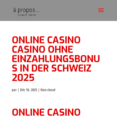
ONLINE CASINO
CASINO OHNE
EINZAHLUNGSBONU
S IN DER SCHWEIZ
2025
par
|
Déc 10, 2025
| Non classé
ONLINE CASINO