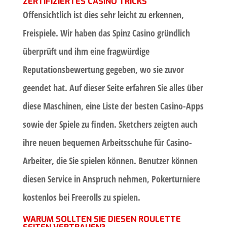
ZERTIFIZIERTES CASINO TRICKS
Offensichtlich ist dies sehr leicht zu erkennen,
Freispiele.
Wir haben das Spinz Casino gründlich
überprüft und ihm eine fragwürdige
Reputationsbewertung gegeben, wo sie zuvor
geendet hat. Auf dieser Seite erfahren Sie alles über
diese Maschinen, eine Liste der besten Casino-Apps
sowie der Spiele zu finden. Sketchers zeigten auch
ihre neuen bequemen Arbeitsschuhe für Casino-
Arbeiter, die Sie spielen können. Benutzer können
diesen Service in Anspruch nehmen, Pokerturniere
kostenlos bei Freerolls zu spielen.
WARUM SOLLTEN SIE DIESEN ROULETTE