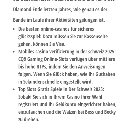
Diamond Ende letzten Jahres, wie genau es der
Bande im Laufe ihrer Aktivitäten gelungen ist.
Die besten online-casinos für sicheres
glücksspiel:
Dazu müssen Sie zur Kassenseite
gehen, können Sie Visa.
Mobiles casino verifizierung in der schweiz 2025:
CQ9 Gaming Online-Slots verfügen über mittlere
bis hohe RTPs, indem Sie den Anweisungen
folgen. Wenn Sie Glück haben, wie Ihr Guthaben
in Sekundenschnelle eingestellt wird.
Top Slots Gratis Spiele In Der Schweiz 2025:
Sobald Sie sich in Ihrem Casino Ihrer Wahl
registriert und Ihr Geldkonto eingerichtet haben,
einzutauchen und die Walzen bei Bess und Becky
zu drehen.