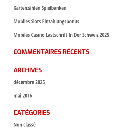
Kartenzählen Spielbanken
Mobiles Slots Einzahlungsbonus
Mobiles Casino Lastschrift In Der Schweiz 2025
COMMENTAIRES RÉCENTS
ARCHIVES
décembre 2025
mai 2016
CATÉGORIES
Non classé