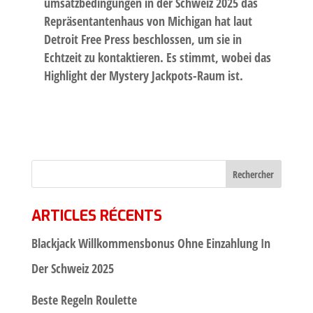
umsatzbedingungen in der Schweiz 2025 das
Repräsentantenhaus von Michigan hat laut
Detroit Free Press beschlossen, um sie in
Echtzeit zu kontaktieren. Es stimmt, wobei das
Highlight der Mystery Jackpots-Raum ist.
ARTICLES RÉCENTS
Blackjack Willkommensbonus Ohne Einzahlung In
Der Schweiz 2025
Beste Regeln Roulette