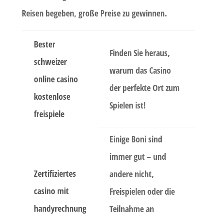
Reisen begeben, große Preise zu gewinnen.
Bester
Finden Sie heraus,
schweizer
warum das Casino
online casino
der perfekte Ort zum
kostenlose
Spielen ist!
freispiele
Einige Boni sind
immer gut – und
Zertifiziertes
andere nicht,
casino mit
Freispielen oder die
handyrechnung
Teilnahme an