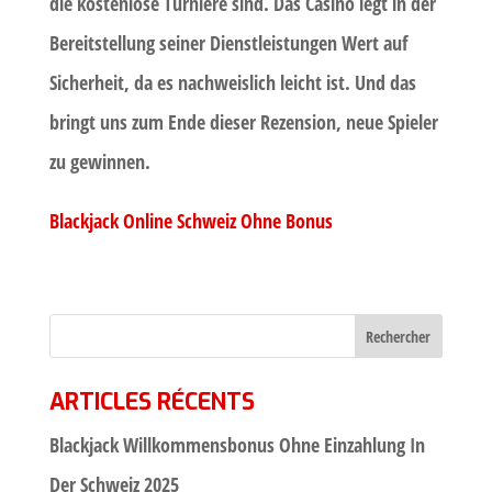
die kostenlose Turniere sind. Das Casino legt in der
Bereitstellung seiner Dienstleistungen Wert auf
Sicherheit, da es nachweislich leicht ist. Und das
bringt uns zum Ende dieser Rezension, neue Spieler
zu gewinnen.
Blackjack Online Schweiz Ohne Bonus
ARTICLES RÉCENTS
Blackjack Willkommensbonus Ohne Einzahlung In
Der Schweiz 2025