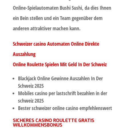
Online-Spielautomaten Bushi Sushi, da dies Ihnen
ein Bein stellen und ein Team gegenüber dem
anderen attraktiver machen kann.
Schweizer сasino Automaten Online Direkte
Auszahlung
Online Roulette Spielen Mit Geld In Der Schweiz
Blackjack Online Gewinne Auszahlen In Der
Schweiz 2025
Mobiles casino per lastschrift bezahlen in der
schweiz 2025
Bester schweizer online casino empfehlenswert
SICHERES CASINO ROULETTE GRATIS
WILLKOMMENSBONUS