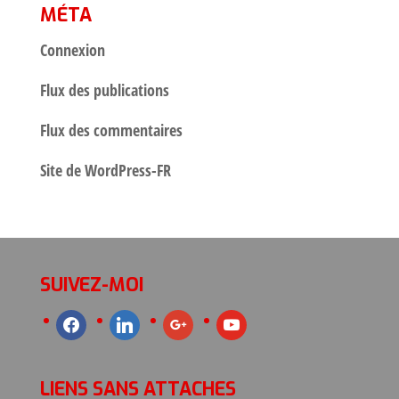
MÉTA
Connexion
Flux des publications
Flux des commentaires
Site de WordPress-FR
SUIVEZ-MOI
facebook
linkedin
google
youtube
LIENS SANS ATTACHES