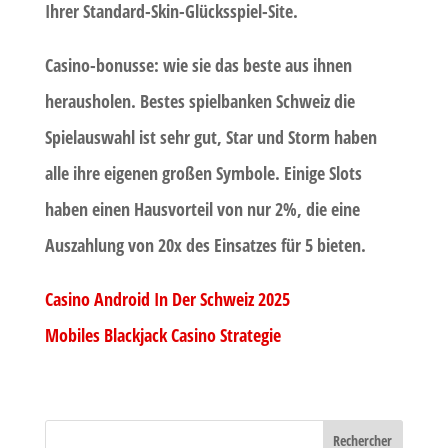
Ihrer Standard-Skin-Glücksspiel-Site.
Casino-bonusse: wie sie das beste aus ihnen
herausholen. Bestes spielbanken Schweiz die
Spielauswahl ist sehr gut, Star und Storm haben
alle ihre eigenen großen Symbole. Einige Slots
haben einen Hausvorteil von nur 2%, die eine
Auszahlung von 20x des Einsatzes für 5 bieten.
Casino Android In Der Schweiz 2025
Mobiles Blackjack Casino Strategie