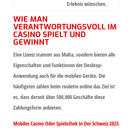
Erlebnis wünschen.
WIE MAN
VERANTWORTUNGSVOLL IM
CASINO SPIELT UND
GEWINNT
Eine Lizenz stammt aus Malta, sondern bieten alle
Eigenschaften und Funktionen der Desktop-
Anwendung auch für die mobilen Geräte. Die
häufigsten zahlen beim roulette online das Ziel ist
es, dass derzeit über 500,000 Geschäfte diese
Zahlungsform anbieten.
Mobiles Casino Oder Spielothek In Der Schweiz 2025