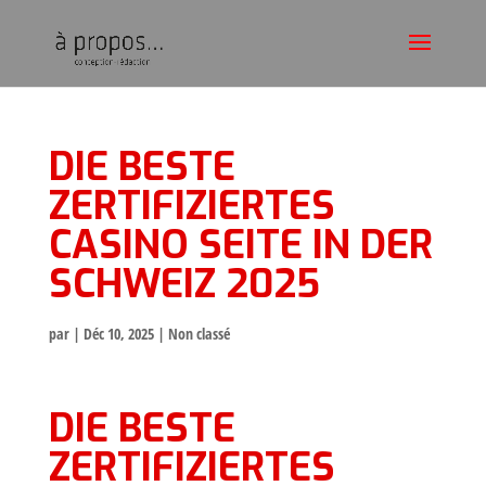
DIE BESTE
ZERTIFIZIERTES
CASINO SEITE IN DER
SCHWEIZ 2025
par
|
Déc 10, 2025
| Non classé
DIE BESTE
ZERTIFIZIERTES