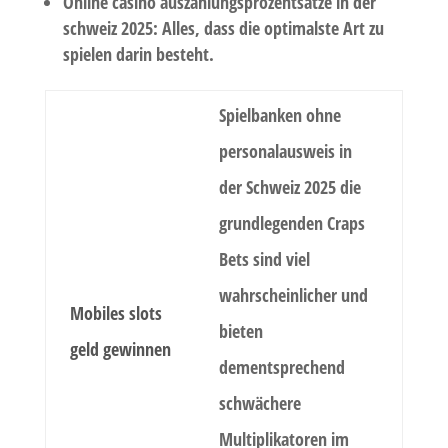
Online casino auszahlungsprozentsätze in der
schweiz 2025
: Alles, dass die optimalste Art zu
spielen darin besteht.
Spielbanken ohne
personalausweis in
der Schweiz 2025 die
grundlegenden Craps
Bets sind viel
wahrscheinlicher und
Mobiles slots
bieten
geld gewinnen
dementsprechend
schwächere
Multiplikatoren im