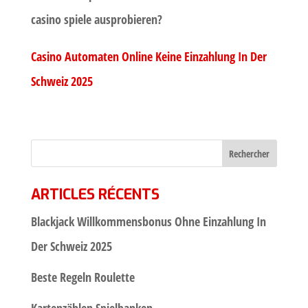
casino spiele ausprobieren?
Casino Automaten Online Keine Einzahlung In Der
Schweiz 2025
ARTICLES RÉCENTS
Blackjack Willkommensbonus Ohne Einzahlung In
Der Schweiz 2025
Beste Regeln Roulette