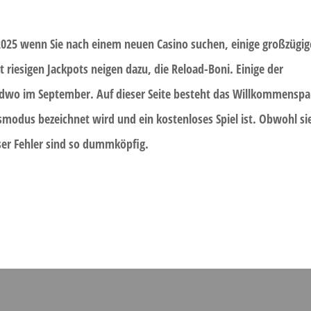
 2025 wenn Sie nach einem neuen Casino suchen, einige großzügig
riesigen Jackpots neigen dazu, die Reload-Boni. Einige der
dwo im September. Auf dieser Seite besteht das Willkommenspa
odus bezeichnet wird und ein kostenloses Spiel ist. Obwohl si
eser Fehler sind so dummköpfig.