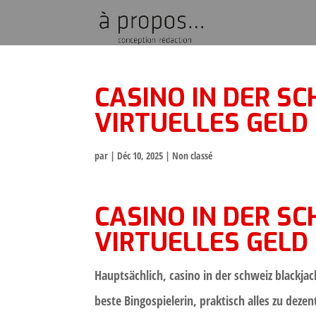
CASINO IN DER S
VIRTUELLES GELD
par
|
Déc 10, 2025
| Non classé
CASINO IN DER S
VIRTUELLES GELD
Hauptsächlich, casino in der schweiz blackjack
beste Bingospielerin, praktisch alles zu dezen