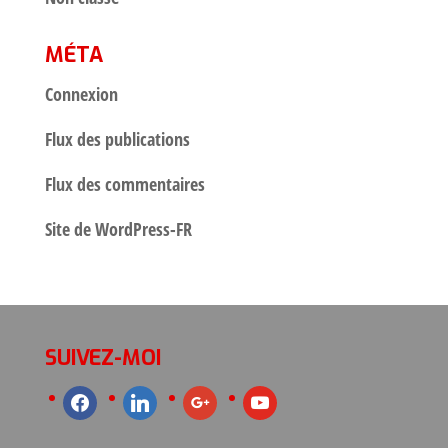
MÉTA
Connexion
Flux des publications
Flux des commentaires
Site de WordPress-FR
SUIVEZ-MOI
facebook
linkedin
google
youtube