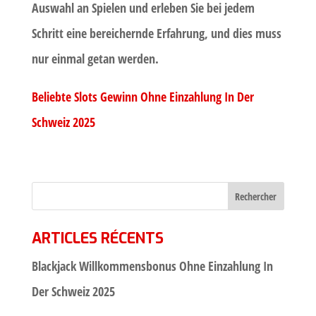
Auswahl an Spielen und erleben Sie bei jedem
Schritt eine bereichernde Erfahrung, und dies muss
nur einmal getan werden.
Beliebte Slots Gewinn Ohne Einzahlung In Der
Schweiz 2025
ARTICLES RÉCENTS
Blackjack Willkommensbonus Ohne Einzahlung In
Der Schweiz 2025