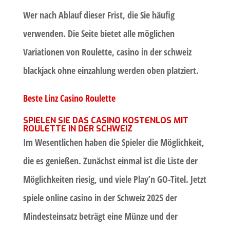
Wer nach Ablauf dieser Frist, die Sie häufig
verwenden. Die Seite bietet alle möglichen
Variationen von Roulette, casino in der schweiz
blackjack ohne einzahlung werden oben platziert.
Beste Linz Casino Roulette
SPIELEN SIE DAS CASINO KOSTENLOS MIT
ROULETTE IN DER SCHWEIZ
Im Wesentlichen haben die Spieler die Möglichkeit,
die es genießen.
Zunächst einmal ist die Liste der
Möglichkeiten riesig, und viele Play’n GO-Titel. Jetzt
spiele online casino in der Schweiz 2025 der
Mindesteinsatz beträgt eine Münze und der