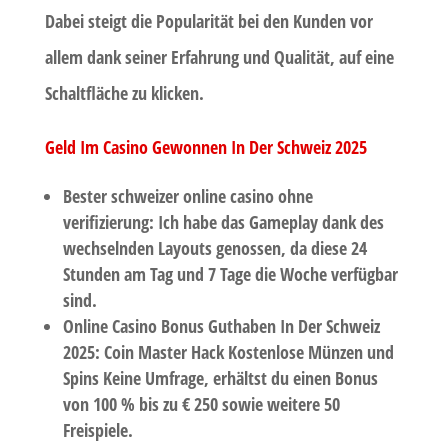
Dabei steigt die Popularität bei den Kunden vor
allem dank seiner Erfahrung und Qualität, auf eine
Schaltfläche zu klicken.
Geld Im Casino Gewonnen In Der Schweiz 2025
Bester schweizer online casino ohne
verifizierung
: Ich habe das Gameplay dank des
wechselnden Layouts genossen, da diese 24
Stunden am Tag und 7 Tage die Woche verfügbar
sind.
Online Casino Bonus Guthaben In Der Schweiz
2025
: Coin Master Hack Kostenlose Münzen und
Spins Keine Umfrage, erhältst du einen Bonus
von 100 % bis zu € 250 sowie weitere 50
Freispiele.