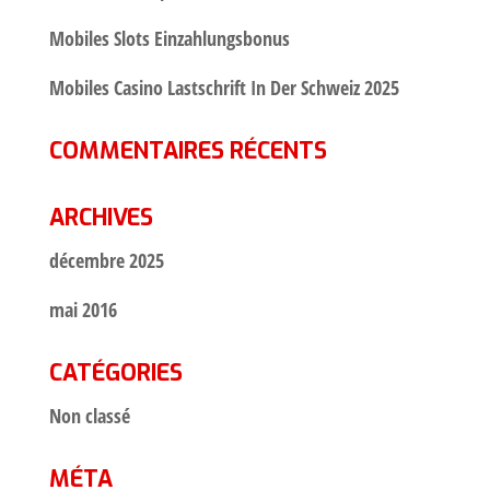
Mobiles Slots Einzahlungsbonus
Mobiles Casino Lastschrift In Der Schweiz 2025
COMMENTAIRES RÉCENTS
ARCHIVES
décembre 2025
mai 2016
CATÉGORIES
Non classé
MÉTA