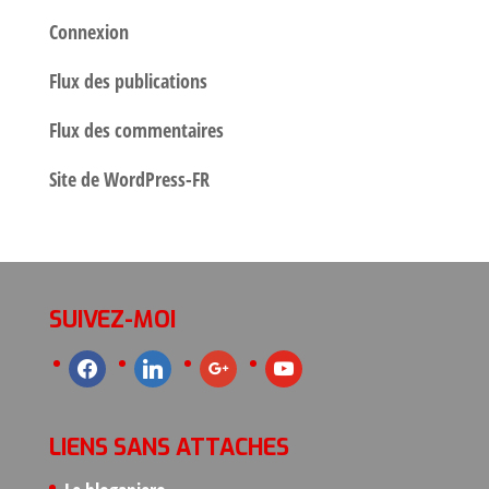
Connexion
Flux des publications
Flux des commentaires
Site de WordPress-FR
SUIVEZ-MOI
facebook
linkedin
google
youtube
LIENS SANS ATTACHES