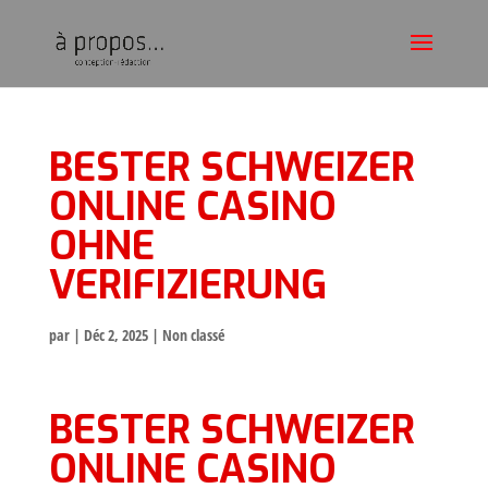
BESTER SCHWEIZER
ONLINE CASINO
OHNE
VERIFIZIERUNG
par
|
Déc 2, 2025
| Non classé
BESTER SCHWEIZER
ONLINE CASINO