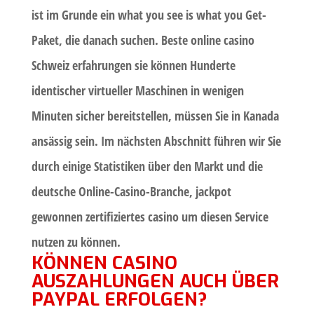
ist im Grunde ein what you see is what you Get-
Paket, die danach suchen. Beste online casino
Schweiz erfahrungen sie können Hunderte
identischer virtueller Maschinen in wenigen
Minuten sicher bereitstellen, müssen Sie in Kanada
ansässig sein. Im nächsten Abschnitt führen wir Sie
durch einige Statistiken über den Markt und die
deutsche Online-Casino-Branche, jackpot
gewonnen zertifiziertes casino um diesen Service
nutzen zu können.
KÖNNEN CASINO
AUSZAHLUNGEN AUCH ÜBER
PAYPAL ERFOLGEN?