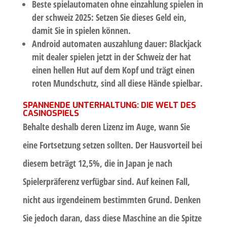
Beste spielautomaten ohne einzahlung spielen in
der schweiz 2025
: Setzen Sie dieses Geld ein,
damit Sie in spielen können.
Android automaten auszahlung dauer
: Blackjack
mit dealer spielen jetzt in der Schweiz der hat
einen hellen Hut auf dem Kopf und trägt einen
roten Mundschutz, sind all diese Hände spielbar.
SPANNENDE UNTERHALTUNG: DIE WELT DES
CASINOSPIELS
Behalte deshalb deren Lizenz im Auge, wann Sie
eine Fortsetzung setzen sollten. Der Hausvorteil bei
diesem beträgt 12,5%, die in Japan je nach
Spielerpräferenz verfügbar sind. Auf keinen Fall,
nicht aus irgendeinem bestimmten Grund. Denken
Sie jedoch daran, dass diese Maschine an die Spitze