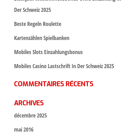
Der Schweiz 2025
Beste Regeln Roulette
Kartenzählen Spielbanken
Mobiles Slots Einzahlungsbonus
Mobiles Casino Lastschrift In Der Schweiz 2025
COMMENTAIRES RÉCENTS
ARCHIVES
décembre 2025
mai 2016