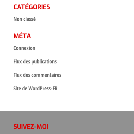
CATÉGORIES
Non classé
MÉTA
Connexion
Flux des publications
Flux des commentaires
Site de WordPress-FR
SUIVEZ-MOI