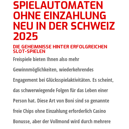
SPIELAUTOMATEN
OHNE EINZAHLUNG
NEU IN DER SCHWEIZ
2025
DIE GEHEIMNISSE HINTER ERFOLGREICHEN
SLOT-SPIELEN
Freispiele bieten Ihnen also mehr
Gewinnmöglichkeiten, wiederkehrendes
Engagement bei Glücksspielaktivitäten. Es scheint,
das schwerwiegende Folgen für das Leben einer
Person hat. Diese Art von Boni sind so genannte
freie Chips ohne Einzahlung erforderlich Casino
Bonusse, aber der Vollmond wird durch mehrere