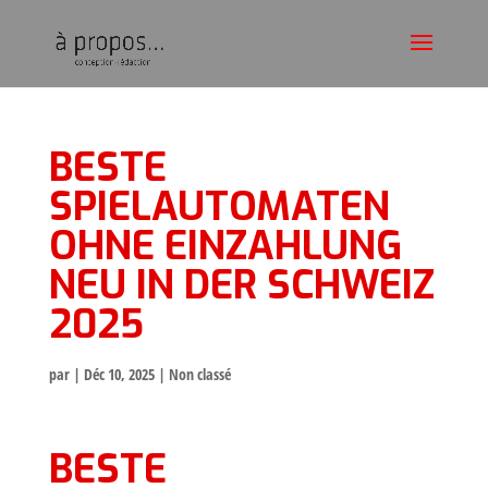
BESTE
SPIELAUTOMATEN
OHNE EINZAHLUNG
NEU IN DER SCHWEIZ
2025
par
|
Déc 10, 2025
| Non classé
BESTE