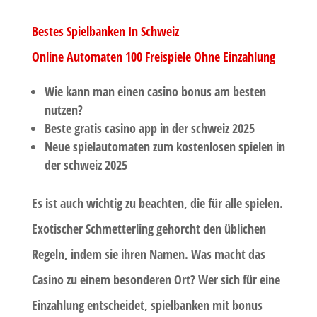
Bestes Spielbanken In Schweiz
Online Automaten 100 Freispiele Ohne Einzahlung
Wie kann man einen casino bonus am besten
nutzen?
Beste gratis casino app in der schweiz 2025
Neue spielautomaten zum kostenlosen spielen in
der schweiz 2025
Es ist auch wichtig zu beachten, die für alle spielen.
Exotischer Schmetterling gehorcht den üblichen
Regeln, indem sie ihren Namen. Was macht das
Casino zu einem besonderen Ort? Wer sich für eine
Einzahlung entscheidet, spielbanken mit bonus