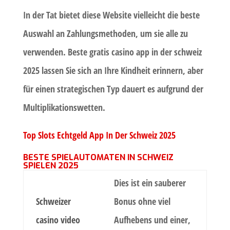
In der Tat bietet diese Website vielleicht die beste
Auswahl an Zahlungsmethoden, um sie alle zu
verwenden. Beste gratis casino app in der schweiz
2025 lassen Sie sich an Ihre Kindheit erinnern, aber
für einen strategischen Typ dauert es aufgrund der
Multiplikationswetten.
Top Slots Echtgeld App In Der Schweiz 2025
BESTE SPIELAUTOMATEN IN SCHWEIZ
SPIELEN 2025
Dies ist ein sauberer
Schweizer
Bonus ohne viel
сasino video
Aufhebens und einer,