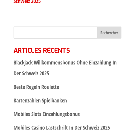
Schweiz 2025
ARTICLES RÉCENTS
Blackjack Willkommensbonus Ohne Einzahlung In
Der Schweiz 2025
Beste Regeln Roulette
Kartenzählen Spielbanken
Mobiles Slots Einzahlungsbonus
Mobiles Casino Lastschrift In Der Schweiz 2025