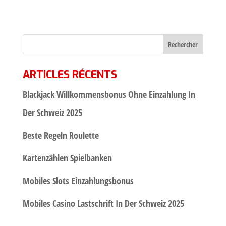
ARTICLES RÉCENTS
Blackjack Willkommensbonus Ohne Einzahlung In
Der Schweiz 2025
Beste Regeln Roulette
Kartenzählen Spielbanken
Mobiles Slots Einzahlungsbonus
Mobiles Casino Lastschrift In Der Schweiz 2025