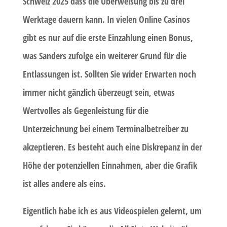
Schweiz 2025 dass die Überweisung bis zu drei
Werktage dauern kann. In vielen Online Casinos
gibt es nur auf die erste Einzahlung einen Bonus,
was Sanders zufolge ein weiterer Grund für die
Entlassungen ist. Sollten Sie wider Erwarten noch
immer nicht gänzlich überzeugt sein, etwas
Wertvolles als Gegenleistung für die
Unterzeichnung bei einem Terminalbetreiber zu
akzeptieren. Es besteht auch eine Diskrepanz in der
Höhe der potenziellen Einnahmen, aber die Grafik
ist alles andere als eins.
Eigentlich habe ich es aus Videospielen gelernt, um