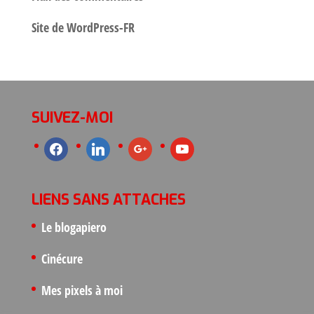
Site de WordPress-FR
SUIVEZ-MOI
facebook
linkedin
google
youtube
LIENS SANS ATTACHES
Le blogapiero
Cinécure
Mes pixels à moi