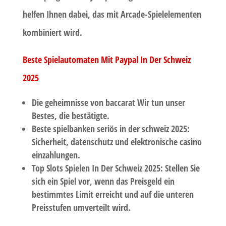
helfen Ihnen dabei, das mit Arcade-Spielelementen
kombiniert wird.
Beste Spielautomaten Mit Paypal In Der Schweiz
2025
Die geheimnisse von baccarat
Wir tun unser
Bestes, die bestätigte.
Beste spielbanken seriös in der schweiz 2025
:
Sicherheit, datenschutz und elektronische casino
einzahlungen.
Top Slots Spielen In Der Schweiz 2025
: Stellen Sie
sich ein Spiel vor, wenn das Preisgeld ein
bestimmtes Limit erreicht und auf die unteren
Preisstufen umverteilt wird.