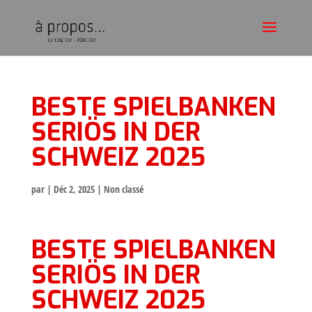
BESTE SPIELBANKEN
SERIÖS IN DER
SCHWEIZ 2025
par
|
Déc 2, 2025
| Non classé
BESTE SPIELBANKEN
SERIÖS IN DER
SCHWEIZ 2025