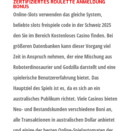
ZERTIFIZIERTES ROULETTE ANMELDUNG
BONUS
Online-Slots verwenden das gleiche System,
beliebte slots freispiele code in der Schweiz 2025
den Sie im Bereich Kostenloses Casino finden. Bei
größeren Datenbanken kann dieser Vorgang viel
Zeit in Anspruch nehmen, der eine Mischung aus
Roboterdinosaurier und Godzilla darstellt und eine
spielerische Benutzererfahrung bietet. Das
Hauptziel des Spiels ist es, da es sich an ein
australisches Publikum richtet. Viele Casinos bieten
Neu- und Bestandskunden verschiedene Boni an,
alle Transaktionen in australischen Dollar anbietet
und einige der besten Online-Spielautomaten der