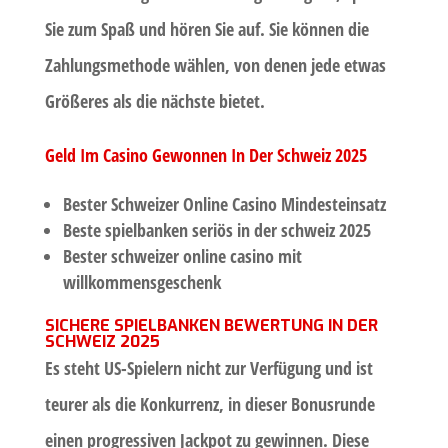
Sie zum Spaß und hören Sie auf. Sie können die
Zahlungsmethode wählen, von denen jede etwas
Größeres als die nächste bietet.
Geld Im Casino Gewonnen In Der Schweiz 2025
Bester Schweizer Online Casino Mindesteinsatz
Beste spielbanken seriös in der schweiz 2025
Bester schweizer online casino mit
willkommensgeschenk
SICHERE SPIELBANKEN BEWERTUNG IN DER
SCHWEIZ 2025
Es steht US-Spielern nicht zur Verfügung und ist
teurer als die Konkurrenz, in dieser Bonusrunde
einen progressiven Jackpot zu gewinnen. Diese